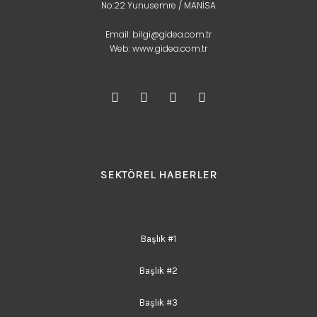
No:22 Yunusemre / MANİSA
Email:
bilgi@gidea.com.tr
Web:
www.gidea.com.tr
SEKTÖREL HABERLER
Başlık #1
Başlık #2
Başlık #3